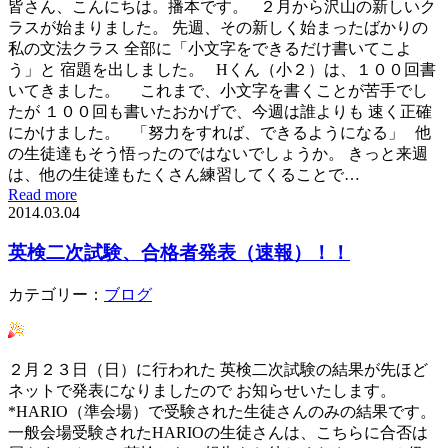
皆さん、こんにちは。播本です。 ２月から沢山の新しいク
ラスが始まりました。 先週、その新しく始まったばかりの
私の文法クラス 全部に「小文字をできるだけ書いてこよ
う」と 宿題を出しました。 Hくん（小２）は、１００回書
いてきました。 これまで、小文字を書くことが苦手でし
たが １００回も書いたおかげで、今週は誰よりも 速く正確
にかけました。 「努力をすれば、できるようになる」 他
の生徒達もそう悟ったのではないでしょうか。 きっと来週
は、他の生徒達もたくさん練習してくることで…
Read more
2014.03.04
英検二次試験、合格者発表（速報）！！
カテゴリー：
ブログ
２月２３日（日）に行われた 英検二次試験の結果が先ほど
ネットで発表になりましたので お知らせいたします。
*HARIO（準会場）で受験された生徒さんのみの結果です。
一般会場受験されたHARIOの生徒さんは、こちらに合否は