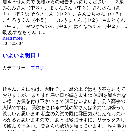
届きませんので 英検からの報告をお待ちください。 ２級
みなみさん（中３）、まりんさん（中３） さなさん（高
１） 準２級 そうきくん（中２）、さんごちゃん（中３）
こたろうくん（小５）、しゅうまくん（中２） やまとくん
（中３）、みづきちゃん（中１） はるなちゃん（中２） ３
級 あすなちゃん（…
Read more
2014.03.04
いよいよ明日！
カテゴリー：
ブログ
皆さんこんにちは、大野です。 暦の上ではもう春を迎えて
おりますが、 まだまだ寒い日が続きますね 体調を崩されな
い様、お気を付け下さい さて明日はいよいよ、公立高校の
入試ですね。 受験をされる生徒の皆さんは全力で頑張って
欲しいと思います 私立の入試で既に雰囲気がどんなものか
わかると思いますので、 あとは緊張せずに、リラックスし
て臨んで下さい。 皆さんの成功を願っています。 私も微力