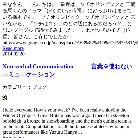
みなさん、こんにちは。 最近は、ソチオリンピックと 三浦
春馬くんのドラマ「ぼくのいた時間」 にどっぷりはまって
いる播本です。 ソチオリンピック、ソチオリンピックと 言
いながら、 「ソチはロシアのどの辺にあるのだろう？」と
思い グーグルで調べてみました。 これがソチのイチ（位
置） 皆さん、ご存じでしたか
https://www.google.co.jp/maps/place/%E3%82%BD%E3%83%81/@
Read more
2014.02.20
Non-verbal Communication 言葉を使わない
コミュニケーション
カテゴリー：
ブログ
Hello everyone,How's your week? I've been really enjoying the
Winter Olympics. Great Britain has won a gold medal in skeleton
bobsleigh, a bronze in snowboarding and the men's curling team is
in the final. Congratulations to all the Japanese athletes who put in
great performances like Yuzuru Hanyu…
Read more