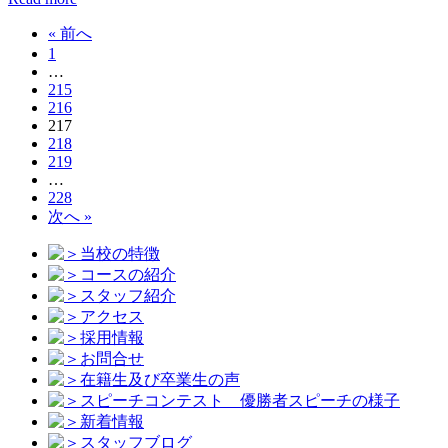
« 前へ
1
…
215
216
217
218
219
…
228
次へ »
当校の特徴
コースの紹介
スタッフ紹介
アクセス
採用情報
お問合せ
在籍生及び卒業生の声
スピーチコンテスト 優勝者スピーチの様子
新着情報
スタッフブログ