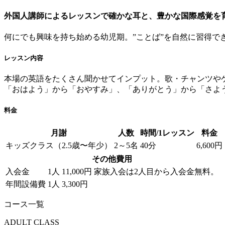
外国人講師によるレッスンで確かな耳と、豊かな国際感覚を
何にでも興味を持ち始める幼児期。”ことば”を自然に習得
レッスン内容
本場の英語をたくさん聞かせてインプット。歌・チャンツや
「おはよう」から「おやすみ」、「ありがとう」から「さよ
料金
月謝
人数
時間/1レッスン
料金
キッズクラス（2.5歳〜年少）
2～5名
40分
6,600円
その他費用
入会金
1人 11,000円
家族入会は2人目から入会金無料。
年間設備費
1人 3,300円
コース一覧
ADULT CLASS